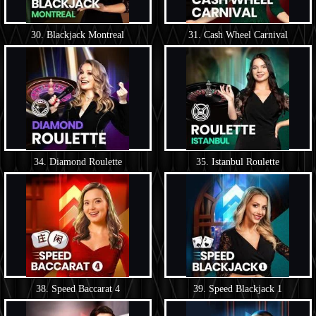
30. Blackjack Montreal
31. Cash Wheel Carnival
34. Diamond Roulette
35. Istanbul Roulette
38. Speed Baccarat 4
39. Speed Blackjack 1