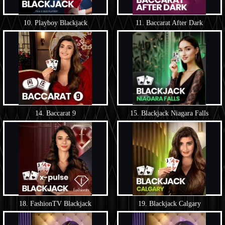
10. Playboy Blackjack
11. Baccarat After Dark
14. Baccarat 9
15. Blackjack Niagara Falls
18. FashionTV Blackjack
19. Blackjack Calgary