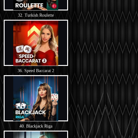
32. Turkish Roulette
36. Speed Baccarat 2
40. Blackjack Riga