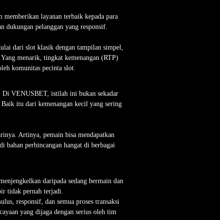
m memberikan layanan terbaik kepada para
dan dukungan pelanggan yang responsif.
ai dari slot klasik dengan tampilan simpel,
i. Yang menarik, tingkat kemenangan (RTP)
leh komunitas pecinta slot.
. Di VENUSBET, istilah ini bukan sekadar
 Baik itu dari kemenangan kecil yang sering
arinya. Artinya, pemain bisa mendapatkan
 bahan perbincangan hangat di berbagai
 menjengkelkan daripada sedang bermain dan
r tidak pernah terjadi.
lus, responsif, dan semua proses transaksi
cayaan yang dijaga dengan serius oleh tim