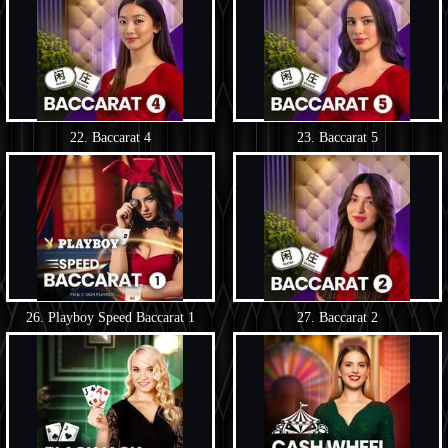
22. Baccarat 4
23. Baccarat 5
26. Playboy Speed Baccarat 1
27. Baccarat 2