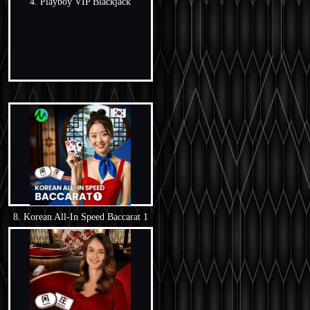
4. Playboy VIP Blackjack
8. Korean All-In Speed Baccarat 1