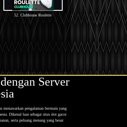
52. Clubhouse Roulette
dengan Server
sia
ngan menawarkan pengalaman bermain yang
ia. Dikenal luas sebagai situs slot gacor
anan, serta peluang menang yang besar.