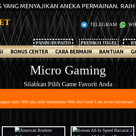
AN ANEKA PERMAINAN. RAIH KEMENANGAN AND
TELEGRAM
WH
PANDUAN/PAITO
PREDIKSI TOGEL
RT
SI
BONUS CENTER
CARA BERMAIN
BANTUAN
G
Micro Gaming
Silahkan Pilih Game Favorit Anda
dengan saldo Web jika anda memainkan Web dan Game Lain secara bersamaan