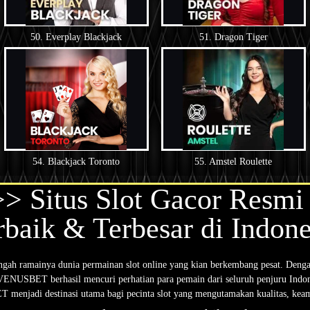
50. Everplay Blackjack
51. Dragon Tiger
54. Blackjack Toronto
55. Amstel Roulette
Situs Slot Gacor Resmi 
rbaik & Terbesar di Indone
engah ramainya dunia permainan slot online yang kian berkembang pesat. De
VENUSBET berhasil mencuri perhatian para pemain dari seluruh penjuru Indones
 menjadi destinasi utama bagi pecinta slot yang mengutamakan kualitas, keam