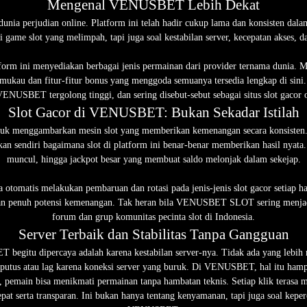
Mengenal VENUSBET Lebih Dekat
ia perjudian online. Platform ini telah hadir cukup lama dan konsisten dala
 game slot yang melimpah, tapi juga soal kestabilan server, kecepatan akses, 
orm ini menyediakan berbagai jenis permainan dari provider ternama dunia. Mul
mukau dan fitur-fitur bonus yang menggoda semuanya tersedia lengkap di sin
VENUSBET tergolong tinggi, dan sering disebut-sebut sebagai situs slot gacor o
Slot Gacor di VENUSBET: Bukan Sekadar Istilah
ntuk menggambarkan mesin slot yang memberikan kemenangan secara konsisten
 sendiri bagaimana slot di platform ini benar-benar memberikan hasil nyata.
muncul, hingga jackpot besar yang membuat saldo melonjak dalam sekejap.
omatis melakukan pembaruan dan rotasi pada jenis-jenis slot gacor setiap h
dan penuh potensi kemenangan. Tak heran bila VENUSBET SLOT sering menjadi
forum dan grup komunitas pecinta slot di Indonesia.
Server Terbaik dan Stabilitas Tanpa Gangguan
begitu dipercaya adalah karena kestabilan server-nya. Tidak ada yang lebih
rputus atau lag karena koneksi server yang buruk. Di VENUSBET, hal itu hampi
 pemain bisa menikmati permainan tanpa hambatan teknis. Setiap klik terasa mu
pat serta transparan. Ini bukan hanya tentang kenyamanan, tapi juga soal keper