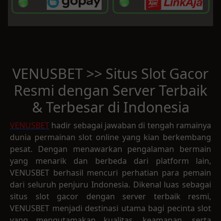
VENUSBET >> Situs Slot Gacor
Resmi dengan Server Terbaik
& Terbesar di Indonesia
VENUSBET
hadir sebagai jawaban di tengah ramainya
dunia permainan slot online yang kian berkembang
pesat. Dengan menawarkan pengalaman bermain
yang menarik dan berbeda dari platform lain,
VENUSBET berhasil mencuri perhatian para pemain
dari seluruh penjuru Indonesia. Dikenal luas sebagai
situs slot gacor dengan server terbaik resmi,
VENUSBET menjadi destinasi utama bagi pecinta slot
yang mengutamakan kualitas, keamanan, serta