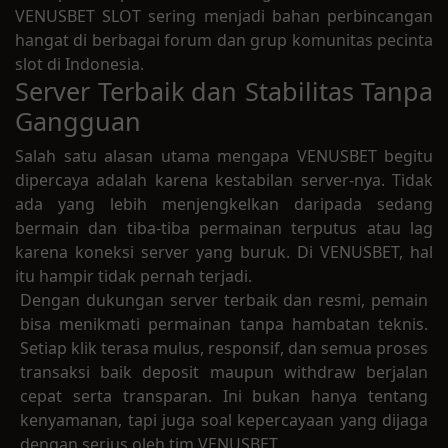
VENUSBET SLOT sering menjadi bahan perbincangan
hangat di berbagai forum dan grup komunitas pecinta
slot di Indonesia.
Server Terbaik dan Stabilitas Tanpa
Gangguan
Salah satu alasan utama mengapa VENUSBET begitu
dipercaya adalah karena kestabilan server-nya. Tidak
ada yang lebih menjengkelkan daripada sedang
bermain dan tiba-tiba permainan terputus atau lag
karena koneksi server yang buruk. Di VENUSBET, hal
itu hampir tidak pernah terjadi.
Dengan dukungan server terbaik dan resmi, pemain
bisa menikmati permainan tanpa hambatan teknis.
Setiap klik terasa mulus, responsif, dan semua proses
transaksi baik deposit maupun withdraw berjalan
cepat serta transparan. Ini bukan hanya tentang
kenyamanan, tapi juga soal kepercayaan yang dijaga
dengan serius oleh tim VENUSBET.