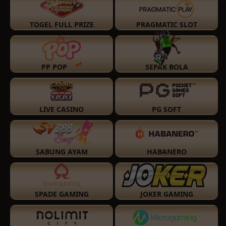
TOGEL FULL PRIZE
PRAGMATIC SLOT
PP POP
SEPAK BOLA
LIVE CASINO
PG SOFT
SABUNG AYAM
HABANERO
SPADE GAMING
JOKER GAMING